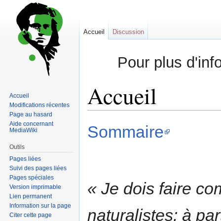
Accueil
Discussion
Pour plus d'inf
Accueil
Accueil
Modifications récentes
Page au hasard
Sauter
Sauter
Aide concernant
Sommaire
MediaWiki
à
à
la
la
Outils
navigation
recherche
Pages liées
Suivi des pages liées
Pages spéciales
« Je dois faire co
Version imprimable
Lien permanent
Information sur la page
naturalistes: à par
Citer cette page