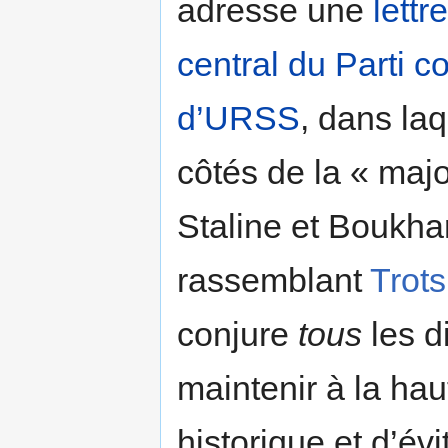
adresse une
lettr
central du Parti 
d’URSS
, dans la
côtés de la « majo
Staline et Boukhar
rassemblant
Trots
conjure
tous
les d
maintenir à la hau
historique et d’év