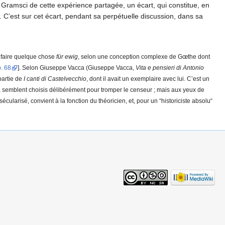
 Gramsci de cette expérience partagée, un écart, qui constitue, en
 C’est sur cet écart, pendant sa perpétuelle discussion, dans sa
t faire quelque chose
für ewig
, selon une conception complexe de Gœthe dont
 p. 68
]. Selon Giuseppe Vacca (Giuseppe Vacca,
Vita e pensieri di Antonio
partie de
I canti di Castelvecchio
, dont il avait un exemplaire avec lui. C’est un
li, semblent choisis délibérément pour tromper le censeur ; mais aux yeux de
cularisé, convient à la fonction du théoricien, et, pour un “historiciste absolu“