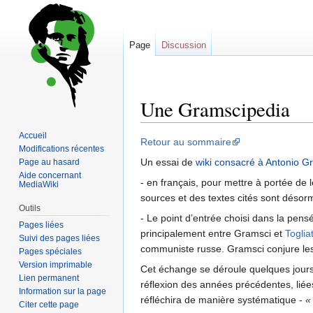
Page
Discussion
Une Gramscipedia
Accueil
Sauter
Sauter
Retour au sommaire
Modifications récentes
à
à
Un essai de
wiki consacré à Antonio G
Page au hasard
la
la
Aide concernant
- en français, pour mettre à portée d
MediaWiki
navigation
recherche
sources et des textes cités sont désorma
Outils
- Le point d’entrée choisi dans la pen
Pages liées
principalement entre Gramsci et
Togliat
Suivi des pages liées
communiste russe. Gramsci conjure les di
Pages spéciales
Version imprimable
Cet échange se déroule quelques jours av
Lien permanent
réflexion des années précédentes, lié
Information sur la page
réfléchira de manière systématique -
«
Citer cette page