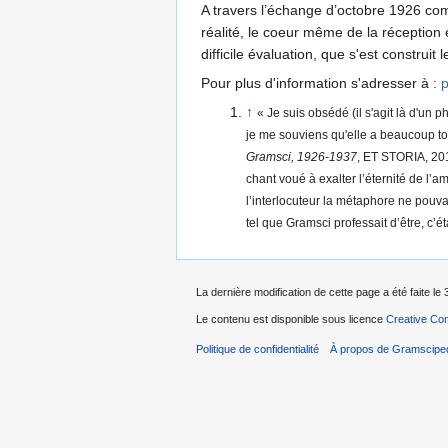
A travers l’échange d’octobre 1926 comm
réalité, le coeur même de la réception
difficile évaluation, que s'est construi
Pour plus d'information s'adresser à :
p
↑
« Je suis obsédé (il s'agit là d'un
je me souviens qu'elle a beaucoup tou
Gramsci, 1926-1937
, ET STORIA, 201
chant voué à exalter l’éternité de l’
l’interlocuteur la métaphore ne pouva
tel que Gramsci professait d’être, c’ét
La dernière modification de cette page a été faite l
Le contenu est disponible sous licence
Creative Com
Politique de confidentialité
À propos de Gramscipe