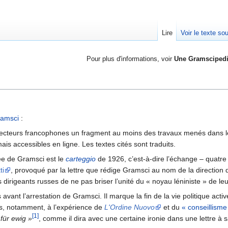
Lire
Voir le texte so
Pour plus d'informations, voir
Une Gramsciped
ramsci
:
e lecteurs francophones un fragment au moins des travaux menés dans l
is accessibles en ligne. Les textes cités sont traduits.
sée de Gramsci est le
carteggio
de 1926, c’est-à-dire l’échange – quatre
ti
, provoqué par la lettre que rédige Gramsci au nom de la direction d
rigeants russes de ne pas briser l’unité du « noyau léniniste » de leur 
ant l’arrestation de Gramsci. Il marque la fin de la vie politique activ
es, notamment, à l’expérience de
L'Ordine Nuovo
et du
« conseillisme
[1]
 für ewig »
, comme il dira avec une certaine ironie dans une lettre à 