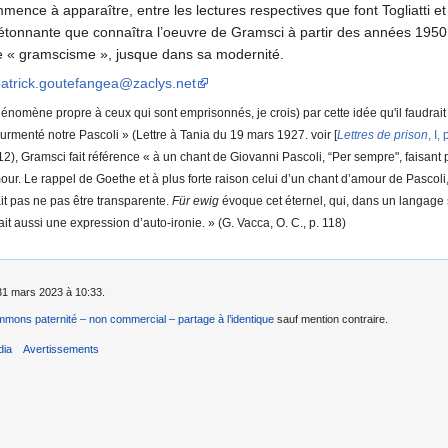
ence à apparaître, entre les lectures respectives que font Togliatti et
 étonnante que connaîtra l’oeuvre de Gramsci à partir des années 1950.
t le « gramscisme », jusque dans sa modernité.
atrick.goutefangea@zaclys.net
 phénomène propre à ceux qui sont emprisonnés, je crois) par cette idée qu'il faudrai
rmenté notre Pascoli » (Lettre à Tania du 19 mars 1927. voir [
Lettres de prison
, I,
2), Gramsci fait référence « à un chant de Giovanni Pascoli, “Per sempre", faisant 
amour. Le rappel de Goethe et à plus forte raison celui d’un chant d’amour de Pasco
it pas ne pas être transparente.
Für ewig
évoque cet éternel, qui, dans un langage sé
ait aussi une expression d’auto-ironie. » (G. Vacca, O. C., p. 118)
e 31 mars 2023 à 10:33.
mons paternité – non commercial – partage à l’identique
sauf mention contraire.
dia
Avertissements