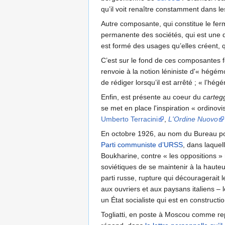
qu’il voit renaître constamment dans 
Autre composante, qui constitue le fer
permanente des sociétés, qui est une do
est formé des usages qu’elles créent, 
C’est sur le fond de ces composantes fo
renvoie à la notion léniniste d'« hégém
de rédiger lorsqu’il est arrêté ; « l’h
Enfin, est présente au coeur du
carteg
se met en place l'inspiration « ordin
Umberto Terracini
,
L'Ordine Nuovo
En octobre 1926, au nom du Bureau pol
Parti communiste d’URSS
, dans laquel
Boukharine, contre « les oppositions 
soviétiques de se maintenir à la hauteu
parti russe, rupture qui découragerait
aux ouvriers et aux paysans italiens – 
un État socialiste qui est en constructio
Togliatti, en poste à Moscou comme rep