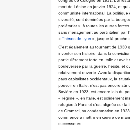
congrès de Cologne en 1931. L’arresta
mort de Lénine en janvier 1924, et qui
communiste international. La politique d
diversité, sont dominées par la bourgeo
prolétariat », à toutes les autres forc
sans ménagement au parti italien par l
«
Thèses de Lyon
», jusque là proche
C’est également au tournant de 1930 q
inventer son histoire, dans la convictio
particulièrement forte en Italie et avai
bouleversée par la guerre, hésite, et
relativement ouverte. Avec la dispariti
pays capitalistes occidentaux, la situat
pouvoir en Italie, n’est pas encore sûr 
Bavière en 1923, est encore loin du p
« régime », en Italie, est solidement ins
réfugiée à Paris et s’est alignée sur la
de Gramsci, sa condamnation en 1928 à 
commencé à mettre en œuvre de manière
successeurs.