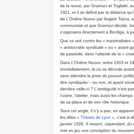
de la revue, par Gramsci et Togliatti, av
1921, et il se définit par la distance qu’
de
L’Ordine Nuovo
par Angelo Tasca, e
communiste et que Gramsci décide, bon 
s'opposera directement à Bordiga, à pa
Que ce soit contre les « maximalistes »
« aristocratie syndicale » ou « avant-
de passivité, dans l’attente de la « cr
Dans
L’Ordine Nuovo
, entre 1919 et 1
immédiatement
, là où se déroule avant
sans attendre la prise du pouvoir politi
dire syndiqués – ou non, et ayant vocat
derrière celle-ci ? L'ambiguïté n'est p
l’usine, l’atelier, mais aussi les champ
de sa place et de son rôle historique.
Sous cet angle, il n’y a pas, en appare
les dites «
Thèses de Lyon
», c’est-à-d
janvier 1926. Il ressort, cependant, du
met en jeu une conception du mouveme