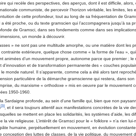
ire qui recèle des perspectives, des aperçus, dont il est difficile, alors
ationale communiste, de percevoir l’horizon véritable, les limites, les e
intuition de cette profondeur, tout au long de sa fréquentation de Gramsc
l a été proche, ou du texte gramscien qui l’accompagnera jusqu’à sa p
rofonde de Gramsci, dans ses fondements comme dans ses implications
 dimensions, un monde à découvrir.
 masses » ne sont pas une multitude amorphe, ou une matière dont les p
a contrainte extérieure, quelque chose comme « la forme de l’eau », qui
ont animées d’un mouvement propre, autonome parce que premier ; l
t d'innovation et de transformation permanente des « couches populair
e monde naturel. Il s’apparente, comme cela a été alors tant reproché
ension particulière de la démarche gramscienne qui restera, dans son
comprise, du marxisme « orthodoxe » mis en oeuvre par le mouvement co
nnées 1950-1960.
la Sardaigne profonde, au sein d’une famille qui, bien que non paysann
[3]
n
, et il sera toujours attentif aux manifestations concrètes de la vie 
squelles se mettent en place les solidarités, les systèmes d’aide, les dif
 la vie religieuse. L’intérêt de Gramsci pour le « folklore » n’a rien lu
 pâte humaine, perpétuellement en mouvement, en évolution constante, qu
conception des luttes de classes, de la vie politique, du mouvement de l