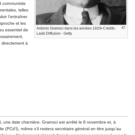
ent communiste
mentales, telles
loir l’entraîner
pproche et les
Antonio Gramsci dans les années 1920• Crédits :
u essentiel de
Laski Diffusion - Getty
cessairement,
r directement à
, une date charnière. Gramsci est arrêté le 8 novembre et, à
e (PCd’I), même s’il restera secrétaire général en titre jusqu’au