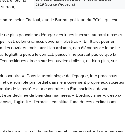
e ses effets ne
1919 (source Wikipedia)
 surtout,
ntre, selon Togliatti, que le Bureau politique du PCd’I, qui est
ble ne plus pouvoir se dégager des luttes internes au parti russe et
s - est, selon Gramsci, devenu « abstrait ». En Italie, pour un
les ouvriers, mais aussi les artisans, des éléments de la petite
Togliatti a perdu le contact, puisqu’il ne perçoit pas ce que la
politiques directs sur les ouvriers italiens, et, bien plus, sur
olutionnaire ». Dans la terminologie de l’époque, le « processus
te, et de son rôle primordial dans le mouvement propre aux sociétés
duite de la société et à construire un État socialiste devant
 être déclinée de bien des manières. « L’ordinovisme », c’est-à-
ramsci, Togliatti et Terracini, constitue l’une de ces déclinaisons.
19, date du « coup d’État rédactionnel » mené contre Tasca, au sein