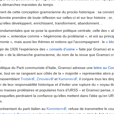
les démarches marxistes du temps.
ment de cette conception gramscienne du procès historique : sa convic
nnée première de toute réflexion sur celles-ci et sur leur histoire ; or
qu’elles développent, enrichissent, transforment, abandonnent…
ndamentales que se pose la question politique centrale, celle des « all
onie », entendue comme « hégémonie du prolétariat », et est au princip
égémonie », mais aussi les thèmes et notions qui l'accompagnent : le «
blo
gio
de 1926 l'expérience des
« conseils d'usine »
faite par Gramsci et 
oviste » de la démarche gramscienne, du nom de la revue que Gramsci 
.
itique du Parti communiste d'Italie, Gramsci adresse une
lettre au Co
le, tout en se rangeant aux côtés de la « majorité » représentée alors p
» rassemblant
Trotski
,
Zinoviev
et
Kamenev
, il conjure
tous
les dir
r de leur responsabilité historique et d’éviter une rupture du « noyau lé
 les masses prolétaires et populaires hors d’URSS – et Gramsci pense, 
lesquelles perdraient la confiance qu’elles mettent dans l’idée qu’en UR
n.
résentant du parti italien au
Komintern
, refuse de transmettre le cour