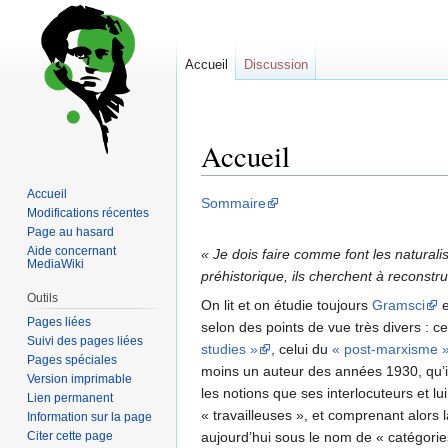
Accueil
Discussion
Accueil
Accueil
Sauter
Sauter
Sommaire
Modifications récentes
à
à
Page au hasard
la
la
Aide concernant
« Je dois faire comme font les naturali
MediaWiki
navigation
recherche
préhistorique, ils cherchent à reconstru
Outils
On lit et on étudie toujours
Gramsci
e
Pages liées
selon des points de vue très divers : c
Suivi des pages liées
studies »
, celui du
« post-marxisme 
Pages spéciales
moins un auteur des années 1930, qu’il 
Version imprimable
les notions que ses interlocuteurs et lui
Lien permanent
« travailleuses », et comprenant alor
Information sur la page
Citer cette page
aujourd’hui sous le nom de « catégori