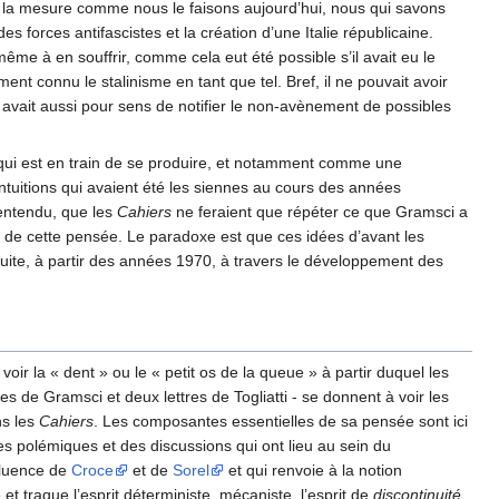
 la mesure comme nous le faisons aujourd’hui, nous qui savons
s forces antifascistes et la création d’une Italie républicaine.
me à en souffrir, comme cela eut été possible s’il avait eu le
ent connu le stalinisme en tant que tel. Bref, il ne pouvait avoir
le avait aussi pour sens de notifier le non-avènement de possibles
qui est en train de se produire, et notamment comme une
s intuitions qui avaient été les siennes au cours des années
 entendu, que les
Cahiers
ne feraient que répéter ce que Gramsci a
re de cette pensée. Le paradoxe est que ces idées d’avant les
ensuite, à partir des années 1970, à travers le développement des
ir la « dent » ou le « petit os de la queue » à partir duquel les
es de Gramsci et deux lettres de Togliatti - se donnent à voir les
ns les
Cahiers
. Les composantes essentielles de sa pensée sont ici
es polémiques et des discussions qui ont lieu au sein du
nfluence de
Croce
et de
Sorel
et qui renvoie à la notion
et traque l’esprit déterministe, mécaniste, l’esprit de
discontinuité