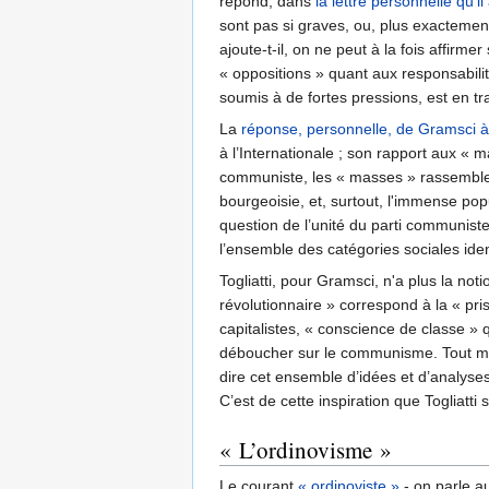
répond, dans
la lettre personnelle qu’
sont pas si graves, ou, plus exactement
ajoute-t-il, on ne peut à la fois affirm
« oppositions » quant aux responsabilit
soumis à de fortes pressions, est en tr
La
réponse, personnelle, de Gramsci à 
à l’Internationale ; son rapport aux « 
communiste, les « masses » rassemblent
bourgeoisie, et, surtout, l'immense pop
question de l’unité du parti communiste
l’ensemble des catégories sociales ide
Togliatti, pour Gramsci, n'a plus la no
révolutionnaire » correspond à la « pri
capitalistes, « conscience de classe » q
déboucher sur le communisme. Tout marx
dire cet ensemble d’idées et d’analyse
C’est de cette inspiration que Togliatti
« L’ordinovisme »
Le courant
« ordinoviste »
- on parle au