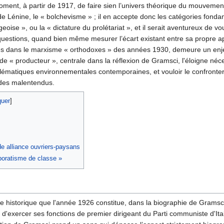
moment, à partir de 1917, de faire sien l’univers théorique du mouvem
 de Lénine, le « bolchevisme » ; il en accepte donc les catégories fonda
oise », ou la « dictature du prolétariat », et il serait aventureux de vou
questions, quand bien même mesurer l’écart existant entre sa propre a
es dans le marxisme « orthodoxes » des années 1930, demeure un enje
de « producteur », centrale dans la réflexion de Gramsci, l'éloigne né
blématiques environnementales contemporaines, et vouloir le confronte
 des malentendus.
de alliance ouvriers-paysans
rporatisme de classe »
e historique que l'année 1926 constitue, dans la biographie de Gramsci
 d'exercer ses fonctions de premier dirigeant du Parti communiste d'Itali