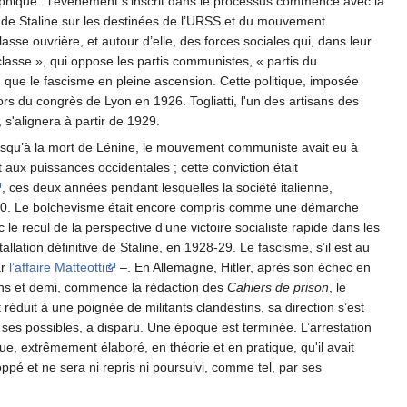
phique : l’événement s'inscrit dans le processus commencé avec la
e de Staline sur les destinées de l’URSS et du mouvement
asse ouvrière, et autour d’elle, des forces sociales qui, dans leur
 classe », qui oppose les partis communistes, « partis du
n que le fascisme en pleine ascension. Cette politique, imposée
s du congrès de Lyon en 1926. Togliatti, l'un des artisans des
, s'alignera à partir de 1929.
Jusqu’à la mort de Lénine, le mouvement communiste avait eu à
t aux puissances occidentales ; cette conviction était
, ces deux années pendant lesquelles la société italienne,
 1920. Le bolchevisme était encore compris comme une démarche
le recul de la perspective d’une victoire socialiste rapide dans les
allation définitive de Staline, en 1928-29. Le fascisme, s’il est au
ar
l’affaire Matteotti
–. En Allemagne, Hitler, après son échec en
 ans et demi, commence la rédaction des
Cahiers de prison
, le
est réduit à une poignée de militants clandestins, sa direction s’est
et ses possibles, a disparu. Une époque est terminée. L’arrestation
e, extrêmement élaboré, en théorie et en pratique, qu'il avait
 et ne sera ni repris ni poursuivi, comme tel, par ses