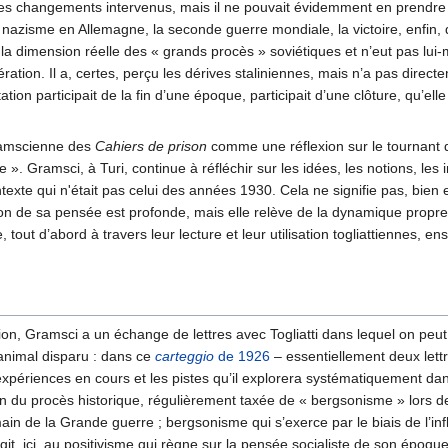
es changements intervenus, mais il ne pouvait évidemment en prendre
u nazisme en Allemagne, la seconde guerre mondiale, la victoire, enfin, de
 dimension réelle des « grands procès » soviétiques et n’eut pas lui-mê
ation. Il a, certes, perçu les dérives staliniennes, mais n’a pas directem
tion participait de la fin d’une époque, participait d’une clôture, qu’el
gramscienne des
Cahiers de prison
comme une réflexion sur le tournant 
ne ». Gramsci, à Turi, continue à réfléchir sur les idées, les notions, le
texte qui n'était pas celui des années 1930. Cela ne signifie pas, bien
ution de sa pensée est profonde, mais elle relève de la dynamique prop
 tout d’abord à travers leur lecture et leur utilisation togliattiennes, 
on, Gramsci a un échange de lettres avec Togliatti dans lequel on peut vo
 animal disparu : dans ce
carteggio
de 1926
– essentiellement deux lettr
xpériences en cours et les pistes qu’il explorera systématiquement da
ion du procès historique, régulièrement taxée de « bergsonisme » lors d
ain de la Grande guerre ; bergsonisme qui s’exerce par le biais de l’i
it, ici, au positivisme qui règne sur la pensée socialiste de son époque 