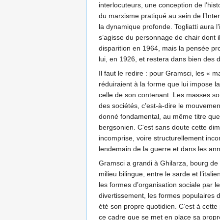
interlocuteurs, une conception de l’histo
du marxisme pratiqué au sein de l’Intern
la dynamique profonde. Togliatti aura l’
s’agisse du personnage de chair dont i
disparition en 1964, mais la pensée p
lui, en 1926, et restera dans bien des
Il faut le redire : pour Gramsci, les «
réduiraient à la forme que lui impose l
celle de son contenant. Les masses s
des sociétés, c’est-à-dire le mouvemen
donné fondamental, au même titre que l
bergsonien. C'est sans doute cette dim
incomprise, voire structurellement in
lendemain de la guerre et dans les a
Gramsci a grandi à Ghilarza, bourg de 
milieu bilingue, entre le sarde et l’italie
les formes d’organisation sociale par le
divertissement, les formes populaires de
été son propre quotidien. C’est à cette
ce cadre que se met en place sa propre 