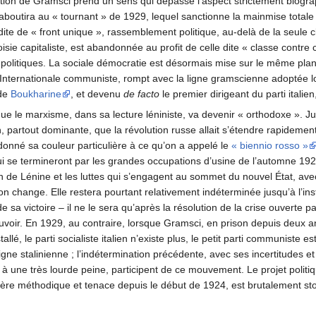
tion de Gramsci prend un sens qui dépasse l’aspect strictement biogra
 aboutira au « tournant » de 1929, lequel sanctionne la mainmise total
ite de « front unique », rassemblement politique, au-delà de la seule cl
isie capitaliste, est abandonnée au profit de celle dite « classe contre
es politiques. La sociale démocratie est désormais mise sur le même pla
'Internationale communiste, rompt avec la ligne gramscienne adoptée lor
 de
Boukharine
, et devenu
de facto
le premier dirigeant du parti italien
ue le marxisme, dans sa lecture léniniste, va devenir « orthodoxe ». 
n, partout dominante, que la révolution russe allait s’étendre rapidemen
t donné sa couleur particulière à ce qu’on a appelé le
« biennio rosso »
 qui se termineront par les grandes occupations d’usine de l’automne
on de Lénine et les luttes qui s’engagent au sommet du nouvel État, avec 
ion change. Elle restera pourtant relativement indéterminée jusqu’à l’inst
de sa victoire – il ne le sera qu’après la résolution de la crise ouverte p
ouvoir. En 1929, au contraire, lorsque Gramsci, en prison depuis deux
tallé, le parti socialiste italien n’existe plus, le petit parti communiste 
 ligne stalinienne ; l’indétermination précédente, avec ses incertitudes 
une très lourde peine, participent de ce mouvement. Le projet politiqu
 méthodique et tenace depuis le début de 1924, est brutalement stoppé