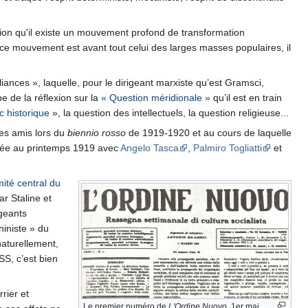
tion qu'il existe un mouvement profond de transformation
, ce mouvement est avant tout celui des larges masses populaires, il
iances », laquelle, pour le dirigeant marxiste qu’est Gramsci,
e de la réflexion sur la
« Question méridionale »
qu’il est en train
c historique
», la question des intellectuels, la question religieuse...
ses amis lors du
biennio rosso
de 1919-1920 et au cours de laquelle
crée au printemps 1919 avec
Angelo Tasca
,
Palmiro Togliatti
et
mité central du
ar Staline et
igeants
niniste » du
naturellement,
SS, c’est bien
rier et
Le premier numéro de
L'Ordine Nuovo
, 1er mai