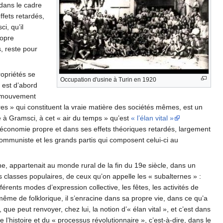
, dans le cadre
ffets retardés,
i, qu’il
ropre
, reste pour
ropriétés se
Occupation d'usine à Turin en 1920
 est d’abord
e mouvement
es » qui constituent la vraie matière des sociétés mêmes, est un
 à Gramsci, à cet « air du temps » qu’est
« l’élan vital »
 économie propre et dans ses effets théoriques retardés, largement
mmuniste et les grands partis qui composent celui-ci au
e, appartenait au monde rural de la fin du 19e siècle, dans un
des classes populaires, de ceux qu’on appelle les « subalternes » :
férents modes d’expression collective, les fêtes, les activités de
i-même de folklorique, il s’enracine dans sa propre vie, dans ce qu’a
e peut renvoyer, chez lui, la notion d’« élan vital », et c’est dans
’histoire et du « processus révolutionnaire », c’est-à-dire, dans le