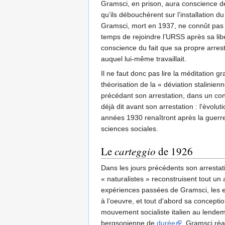
Gramsci, en prison, aura conscience d
qu’ils débouchèrent sur l’installation d
Gramsci, mort en 1937, ne connût pas la
temps de rejoindre l’URSS après sa libér
conscience du fait que sa propre arresta
auquel lui-même travaillait.
Il ne faut donc pas lire la méditation 
théorisation de la « déviation stalinien
précédant son arrestation, dans un con
déjà dit avant son arrestation : l'évol
années 1930 renaîtront après la guerre,
sciences sociales.
Le
carteggio
de 1926
Dans les jours précédents son arrestati
« naturalistes » reconstruisent tout un
expériences passées de Gramsci, les e
à l’oeuvre, et tout d'abord sa concept
mouvement socialiste italien au lendem
bergsonienne de
durée
. Gramsci réag