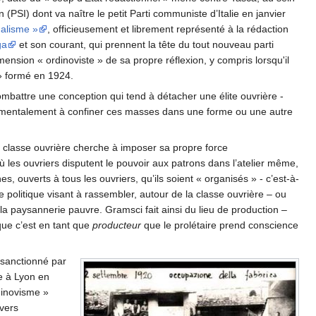
en (PSI) dont va naître le petit Parti communiste d’Italie en janvier
alisme »
, officieusement et librement représenté à la rédaction
ga
et son courant, qui prennent la tête du tout nouveau parti
nsion « ordinoviste » de sa propre réflexion, y compris lorsqu'il
 » formé en 1924.
combattre une conception qui tend à détacher une élite ouvrière -
ondamentalement à confiner ces masses dans une forme ou une autre
a classe ouvrière cherche à imposer sa propre force
 où les ouvriers disputent le pouvoir aux patrons dans l’atelier même,
es, ouverts à tous les ouvriers, qu’ils soient « organisés » - c’est-à-
 politique visant à rassembler, autour de la classe ouvrière – ou
 la paysannerie pauvre. Gramsci fait ainsi du lieu de production –
 que c’est en tant que
producteur
que le prolétaire prend conscience
é sanctionné par
ie à Lyon en
dinovisme »
vers