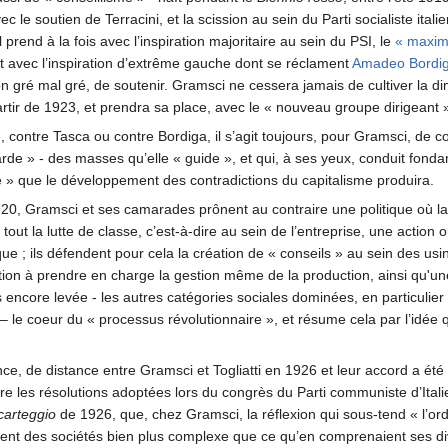
ec le soutien de Terracini, et la scission au sein du Parti socialiste itali
il prend à la fois avec l’inspiration majoritaire au sein du PSI, le
« maxim
t avec l’inspiration d’extrême gauche dont se réclament
Amadeo Bordi
gré mal gré, de soutenir. Gramsci ne cessera jamais de cultiver la dime
rtir de 1923, et prendra sa place, avec le « nouveau groupe dirigeant
, contre Tasca ou contre Bordiga, il s’agit toujours, pour Gramsci, de 
garde » - des masses qu’elle « guide », et qui, à ses yeux, conduit f
ise » que le développement des contradictions du capitalisme produira.
920, Gramsci et ses camarades prônent au contraire une politique où l
 tout la lutte de classe, c’est-à-dire au sein de l’entreprise, une action
que ; ils défendent pour cela la création de « conseils » au sein des usin
ion à prendre en charge la gestion même de la production, ainsi qu'une
as encore levée - les autres catégories sociales dominées, en particulier
s – le coeur du « processus révolutionnaire », et résume cela par l’idée
nce, de distance entre Gramsci et Togliatti en 1926 et leur accord a ét
ire les résolutions adoptées lors du congrès du Parti communiste d’Ital
carteggio
de 1926, que, chez Gramsci, la réflexion qui sous-tend « l’or
nt des sociétés bien plus complexe que ce qu’en comprenaient ses di