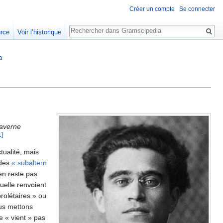
Créer un compte
Se connecter
Rechercher
urce
Voir l’historique
a
caverne
1]
tualité, mais
 des
« subaltern
en reste pas
uelle renvoient
prolétaires » ou
ous mettons
 « vient » pas