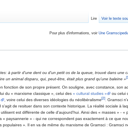
Lire
Voir le texte so
Pour plus d'informations, voir
Une Gramscipedi
stes: à partir d'une dent ou d'un petit os de la queue, trouvé dans une 
[
ire un animal disparu, qui, peut-être, était plus grand qu'une baleine »
n fonction de son propre présent. On souligne, avec constance, son ac
elui du « marxisme classique », celui des
« cultural studies »
ou celui
[2]
»
, voire celui des diverses idéologies du néolibéralisme
. Gramsci n'
s'agit de resituer dans son contexte historique. La réalité sociale à laq
 utilisent est différente de celle d'aujourd'hui. Ainsi des « masses » - « 
s la « paysannerie » - qui ne correspondent pas exactement à ce que n
es populaires ». Il en va de même du marxisme de Gramsci : Gramsci ne