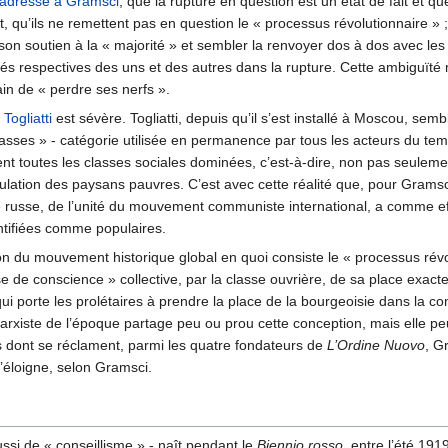
il adresse à Gramsci
, que la rupture en question est un état de fait et qu
, qu’ils ne remettent pas en question le « processus révolutionnaire » ;
er son soutien à la « majorité » et sembler la renvoyer dos à dos avec les
és respectives des uns et des autres dans la rupture. Cette ambiguïté mo
ain de « perdre ses nerfs ».
Togliatti
est sévère. Togliatti, depuis qu’il s’est installé à Moscou, sem
masses » - catégorie utilisée en permanence par tous les acteurs du temp
 toutes les classes sociales dominées, c’est-à-dire, non pas seulement 
ulation des paysans pauvres. C’est avec cette réalité que, pour Gramsci, 
 russe, de l’unité du mouvement communiste international, a comme effets 
ntifiées comme populaires.
tion du mouvement historique global en quoi consiste le « processus rév
se de conscience » collective, par la classe ouvrière, de sa place exac
ui porte les prolétaires à prendre la place de la bourgeoisie dans la con
iste de l’époque partage peu ou prou cette conception, mais elle peut
s dont se réclament, parmi les quatre fondateurs de
L’Ordine Nuovo
, G
 s’éloigne, selon Gramsci.
ssi de « conseillisme » - naît pendant le
Biennio rosso
, entre l’été 19