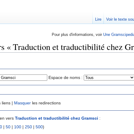
Lire
Voir le texte so
Pour plus d'informations, voir
Une Gramscipedi
rs « Traduction et traductibilité chez G
Espace de noms :
 liens |
Masquer
les redirections
ien vers
Traduction et traductibilité chez Gramsci
:
0
|
50
|
100
|
250
|
500
)