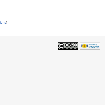
iens
)