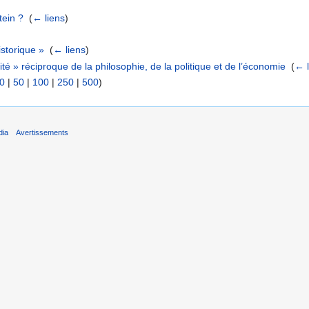
tein ?
‎
(
← liens
)
istorique »
‎
(
← liens
)
lité » réciproque de la philosophie, de la politique et de l’économie
‎
(
← l
0
|
50
|
100
|
250
|
500
)
dia
Avertissements