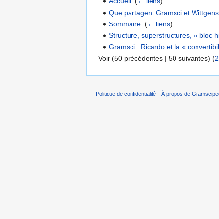
Accueil
‎
(
← liens
)
Que partagent Gramsci et Wittgens
Sommaire
‎
(
← liens
)
Structure, superstructures, « bloc h
Gramsci : Ricardo et la « convertibi
Voir (50 précédentes | 50 suivantes) (
2
Politique de confidentialité
À propos de Gramscipe