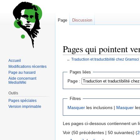
Page
Discussion
Pages qui pointent ve
←
Traduction et traductibilité chez Gramsci
Accueil
Modifications récentes
Sauter
Sauter
Pages liées
Page au hasard
à
à
Aide concernant
Page :
MediaWiki
la
la
navigation
recherche
Outils
Filtres
Pages spéciales
Version imprimable
Masquer
les inclusions |
Masquer
les
Les pages ci-dessous contiennent un l
Voir (50 précédentes | 50 suivantes) (
2