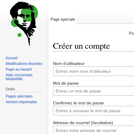
Page spéciale
Po
Créer un compte
Accueil
Sauter
Sauter
Nom d’utilisateur
Modifications récentes
à
à
Page au hasard
la
la
Aide concernant
navigation
recherche
MediaWiki
Mot de passe
Outils
Pages spéciales
Version imprimable
Confirmez le mot de passe
Adresse de courriel (facultative)