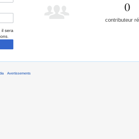
0
contributeur r
 il sera
ions.
dia
Avertissements