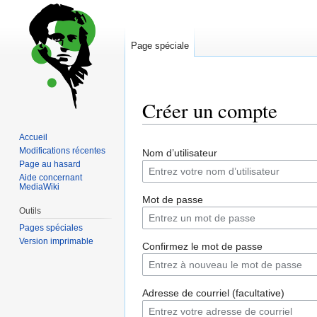
Page spéciale
Créer un compte
Accueil
Sauter
Sauter
Modifications récentes
Nom d’utilisateur
à
à
Page au hasard
la
la
Aide concernant
MediaWiki
navigation
recherche
Mot de passe
Outils
Pages spéciales
Version imprimable
Confirmez le mot de passe
Adresse de courriel (facultative)