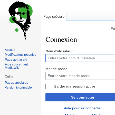
Page spéciale
Po
Connexion
Accueil
Sauter
Sauter
Nom d’utilisateur
Modifications récentes
à
à
Page au hasard
la
la
Aide concernant
navigation
recherche
MediaWiki
Mot de passe
Outils
Pages spéciales
Garder ma session active
Version imprimable
Se connecter
Aide pour se connecter