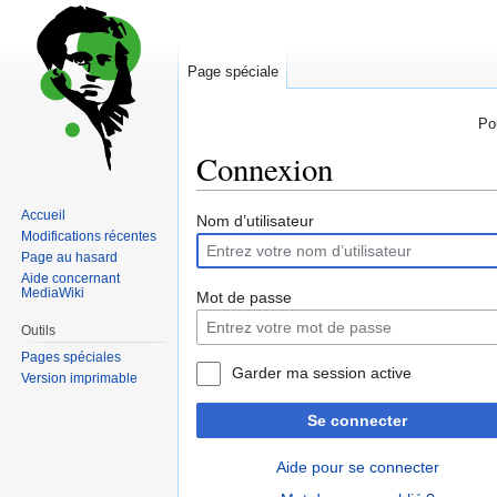
Page spéciale
Po
Connexion
Accueil
Sauter
Sauter
Nom d’utilisateur
Modifications récentes
à
à
Page au hasard
la
la
Aide concernant
navigation
recherche
MediaWiki
Mot de passe
Outils
Pages spéciales
Garder ma session active
Version imprimable
Se connecter
Aide pour se connecter