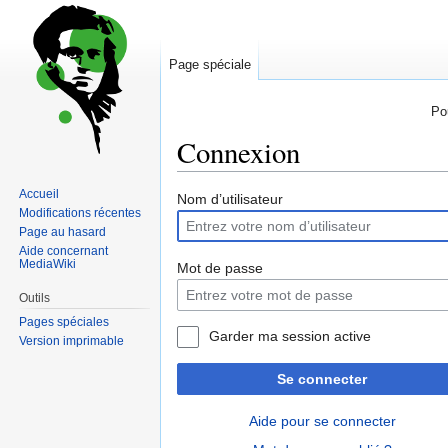
Page spéciale
Po
Connexion
Accueil
Sauter
Sauter
Nom d’utilisateur
Modifications récentes
à
à
Page au hasard
la
la
Aide concernant
navigation
recherche
MediaWiki
Mot de passe
Outils
Pages spéciales
Garder ma session active
Version imprimable
Se connecter
Aide pour se connecter