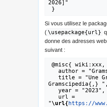
2026]"

Si vous utilisez le pack
\usepackage{url}
(
q
donne des adresses web m
suivant :
 @misc{ wiki:xxx,

   author = "Gramscipedia",

   title = "Une Gramscipedia --- 
Gramscipedia{,} ",
   year = "2023",

   url = 
"
\url{
https://www