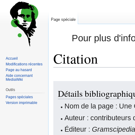
Page spéciale
Pour plus d'inf
Citation
Accueil
Modifications récentes
Page au hasard
Aide concernant
MediaWiki
Sauter
Sauter
Détails bibliographi
Outils
à
à
Pages spéciales
la
la
Version imprimable
navigation
recherche
Nom de la page : Une
Auteur : contributeurs
Éditeur :
Gramscipedi