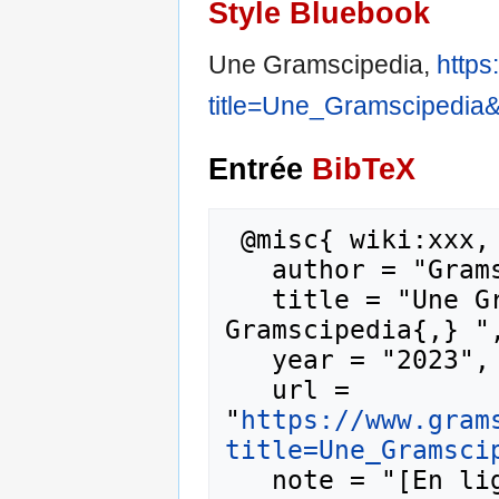
Style Bluebook
Une Gramscipedia,
https
title=Une_Gramscipedia
Entrée
BibTeX
 @misc{ wiki:xxx,

   author = "Gramscipedia",

   title = "Une Gramscipedia --- 
Gramscipedia{,} ",
   year = "2023",

   url = 
"
https://www.gram
title=Une_Gramsci
   note = "[En ligne ; accédé le 8-août-