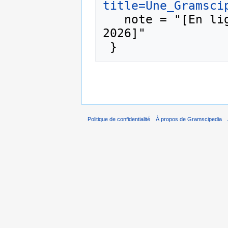
title=Une_Gramsci
   note = "[En ligne ; accédé le 8-août-
2026]"

Politique de confidentialité
À propos de Gramscipedia