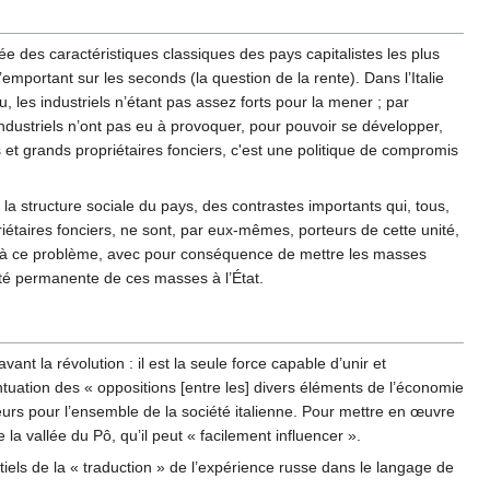
ignée des caractéristiques classiques des pays capitalistes les plus
l’emportant sur les seconds (la question de la rente). Dans l’Italie
u, les industriels n’étant pas assez forts pour la mener ; par
industriels n’ont pas eu à provoquer, pour pouvoir se développer,
ls et grands propriétaires fonciers, c'est une politique de compromis
e la structure sociale du pays, des contrastes importants qui, tous,
priétaires fonciers, ne sont, par eux-mêmes, porteurs de cette unité,
se à ce problème, avec pour conséquence de mettre les masses
lité permanente de ces masses à l’État.
vant la révolution : il est la seule force capable d’unir et
entuation des « oppositions [entre les] divers éléments de l’économie
icateurs pour l’ensemble de la société italienne. Pour mettre en œuvre
 la vallée du Pô, qu’il peut « facilement influencer ».
entiels de la « traduction » de l’expérience russe dans le langage de