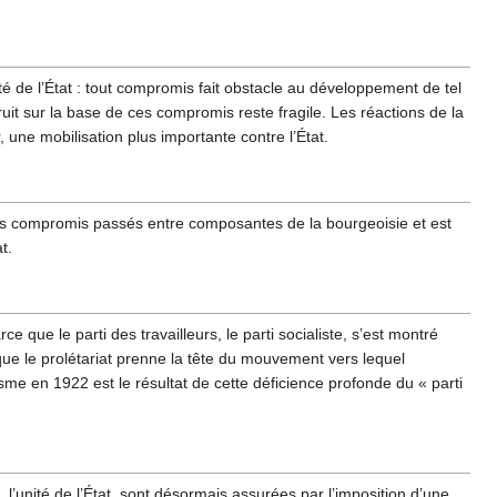
é de l’État : tout compromis fait obstacle au développement de tel
uit sur la base de ces compromis reste fragile. Les réactions de la
, une mobilisation plus importante contre l’État.
r des compromis passés entre composantes de la bourgeoisie et est
t.
ce que le parti des travailleurs, le parti socialiste, s’est montré
te que le prolétariat prenne la tête du mouvement vers lequel
sme en 1922 est le résultat de cette déficience profonde du « parti
, l’unité de l’État, sont désormais assurées par l’imposition d’une