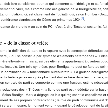
t, doit être considérée, pour ce qui concerne son idéologie et sa foncti
ement ouvrier, mais comme une aile gauche de la bourgeoisie et, comm
formulation, ici, est clairement de Togliatti, qui, selon Humbert-Droz, 
[3]
 la conférence clandestine de Côme au printemps 1924
.
tendance de « droite » au sein du PCI, c’est-à-dire Tasca et ses amis, fa
e » de la classe ouvrière
rne la définition du parti et la rupture avec la conception défendue su
re, « qui se constitue par synthèse d’éléments hétérogènes ». L’idée e
rière elle-même, mais aussi des éléments appartenant à d’autres couch
ntellectuels. Une telle synthèse, pour Bordiga, ne peut se faire au sein de
t la domination du « fonctionnaire bureaucrate ». La gauche bordiguiste e
ents hétérogènes évoqués plus haut doit se faire dans les quartiers, su
ction centrale du parti se comporte comme une fraction, estime nécessai
s rédacteurs des « Thèses », la ligne du parti est « déduite sur la base
. Selon Bordiga, Marx a dégagé les lois qui régissent le capitalisme et
ment de ses propres contradictions ; le rôle du parti communiste est d
qui sera en mesure, le moment venu, « quand le développement de la si