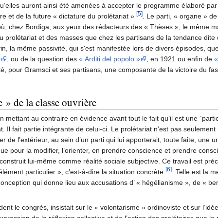
 qu’elles auront ainsi été amenées à accepter le programme élaboré par 
[5]
re et de la future « dictature du prolétariat »
. Le parti, « organe » de
i. D’où, chez Bordiga, aux yeux des rédacteurs des « Thèses », le même
du prolétariat et des masses que chez les partisans de la tendance dite 
fin, la même passivité, qui s'est manifestée lors de divers épisodes, que
0
, ou de la question des
« Arditi del popolo »
, en 1921 ou enfin de
«
té, pour Gramsci et ses partisans, une composante de la victoire du fas
 » de la classe ouvrière
n mettant au contraire en évidence avant tout le fait qu’il est une `par
Il fait partie intégrante de celui-ci. Le prolétariat n’est pas seulement
 de l’extérieur, au sein d’un parti qui lui apporterait, toute faite, une un
ique pour la modifier, l’orienter, en prendre conscience et prendre cons
se construit lui-même comme réalité sociale subjective. Ce travail est pr
[6]
lément particulier », c’est-à-dire la situation concrète
. Telle est la 
 conception qui donne lieu aux accusations d’ « hégélianisme », de « be
dent le congrès, insistait sur le « volontarisme » ordinoviste et sur l’id
l’expression de la réflexion collective et de l’action des prolétaires que