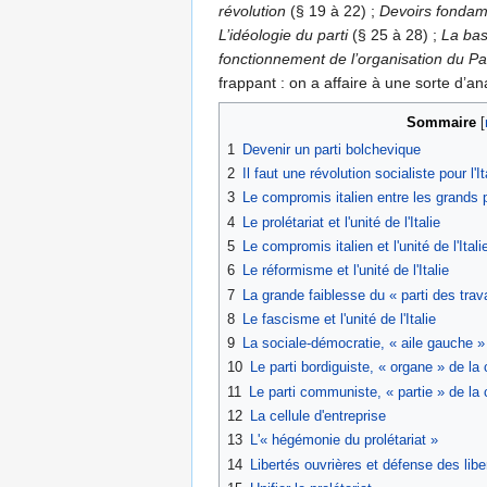
révolution
(§ 19 à 22) ;
Devoirs fondam
L’idéologie du parti
(§ 25 à 28) ;
La bas
fonctionnement de l’organisation du Par
frappant : on a affaire à une sorte d’a
Sommaire
1
Devenir un parti bolchevique
2
Il faut une révolution socialiste pour l'It
3
Le compromis italien entre les grands pr
4
Le prolétariat et l'unité de l'Italie
5
Le compromis italien et l'unité de l'Itali
6
Le réformisme et l'unité de l'Italie
7
La grande faiblesse du « parti des travai
8
Le fascisme et l'unité de l'Italie
9
La sociale-démocratie, « aile gauche »
10
Le parti bordiguiste, « organe » de la
11
Le parti communiste, « partie » de la 
12
La cellule d'entreprise
13
L'« hégémonie du prolétariat »
14
Libertés ouvrières et défense des libe