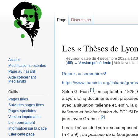
Page
Discussion
Les « Thèses de Lyon
Révision datée du 4 décembre 2022 à 13:
Accueil
(
diff
)
← Version précédente
| Voir la version
Modifications récentes
Page au hasard
Sauter
Sauter
Retour au sommaire
Aide concernant
à
à
MediaWiki
https://www.marxists.org/italiano/grams
la
la
[1]
Selon G. Fiori
, en septembre 1925, G
Outils
navigation
recherche
à Lyon. Cinq documents sont proposés à l
Pages liées
avec la situation italienne et, enfin, 
Suivi des pages liées
Pages spéciales
italienne et bolchevisation du PCI
. Si l
Version imprimable
[2]
jours avec Gramsci
.
Lien permanent
Les « Thèses de Lyon » se composent
Information sur la page
(§ 4 à 9) ;
La politique de la bourgeoisi
Citer cette page