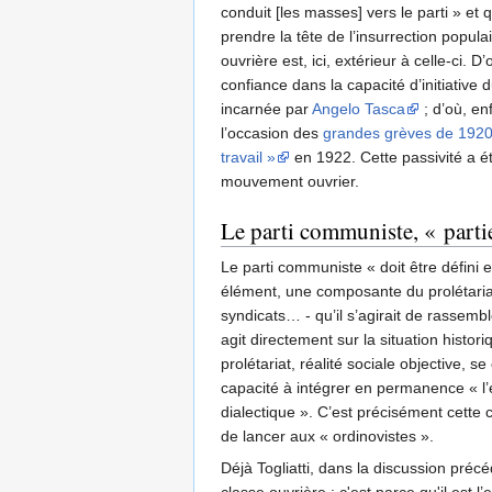
conduit [les masses] vers le parti » et
prendre la tête de l’insurrection populai
ouvrière est, ici, extérieur à celle-c
confiance dans la capacité d’initiative 
incarnée par
Angelo Tasca
; d’où, en
l’occasion des
grandes grèves de 192
travail »
en 1922. Cette passivité a é
mouvement ouvrier.
Le parti communiste, « partie
Le parti communiste « doit être défini e
élément, une composante du prolétariat. 
syndicats… - qu’il s’agirait de rassembler
agit directement sur la situation histor
prolétariat, réalité sociale objective, 
capacité à intégrer en permanence « l’é
dialectique ». C’est précisément cette
de lancer aux « ordinovistes ».
Déjà Togliatti, dans la discussion précé
classe ouvrière ; c'est parce qu'il est 