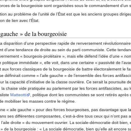
forces de la bourgeoisie sont organisées sous le commandement d’un seul 
ion au problème de l’unité de l’État est que les anciens groupes dirige
on de lien avec l’État.
 gauche » de la bourgeoisie
a disparition d’une perspective rapide de renversement révolutionnaire 
 d’une tendance de droite au sein du parti communiste. Cette tendan
rnement « bourgeois-prolétaire », mais elle défend l’idée d’une « non
 politique immédiate », elle voit, dans une certaine « passivité de l’av
 aux forces classiques de la bourgeoisie de battre électoralement le f
se définirait comme « l’aile gauche » de l’ensemble des forces antifasci
la capacité d’initiative de la classe ouvrière. Ce serait la poursuite de
 de la chaise vide pratiquée au parlement par les forces antifascistes, a
aliste
Matteotti
, politique dont les communistes se sont retirés après q
 mobiliser les masses contre le régime.
une « aile gauche » pour des forces bourgeoises, pas davantage que la
 dans ses différentes composantes, c’est-à-dire tous ceux qui n’ont pas 
 l’aile droite » du mouvement ouvrier. La sociale-démocratie doit bien,
 de la bourgeoisie : « La sociale démocratie, bien qu’elle ait encore s