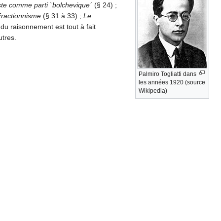
ste comme parti `bolchevique´
(§ 24) ;
 Fractionnisme
(§ 31 à 33) ;
Le
du raisonnement est tout à fait
utres.
Palmiro Togliatti dans
les années 1920 (source
Wikipedia)