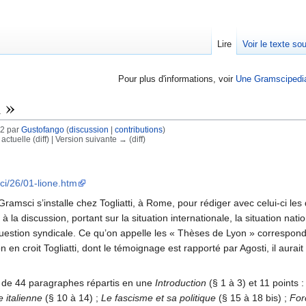
Lire
Voir le texte so
Pour plus d'informations, voir
Une Gramscipedi
 »
02 par
Gustofango
(
discussion
|
contributions
)
 actuelle (diff) | Version suivante → (diff)
ci/26/01-lione.htm
ramsci s’installe chez Togliatti, à Rome, pour rédiger avec celui-ci le
a discussion, portant sur la situation internationale, la situation natio
la question syndicale. Ce qu’on appelle les « Thèses de Lyon » correspo
’on en croit Togliatti, dont le témoignage est rapporté par Agosti, il a
 de 44 paragraphes répartis en une
Introduction
(§ 1 à 3) et 11 points 
e italienne
(§ 10 à 14) ;
Le fascisme et sa politique
(§ 15 à 18 bis) ;
For