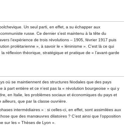
bolchevique. Un seul parti, en effet, a su échapper aux
i communiste russe. Ce dernier s’est maintenu à la tête du
avers l’expérience de trois révolutions – 1905, février 1917 puis
ion prolétarienne », à savoir le « léninisme ». C’est là ce qui
 la réflexion théorique, stratégique et pratique de « l’avant-garde
pays où se maintiennent des structures féodales que des pays
e à part entière et ce n’est pas la « révolution bourgeoise » qui y
soudre, en Italie, les problèmes sociaux et économiques du pays et
ailleurs, que par la classe ouvrière.
ses intermédiaires » : si celles-ci, en effet, sont assimilées aux
 chose que des manœuvres dilatoires ? C’est ainsi que l’opposition
e sur les « Thèses de Lyon ».