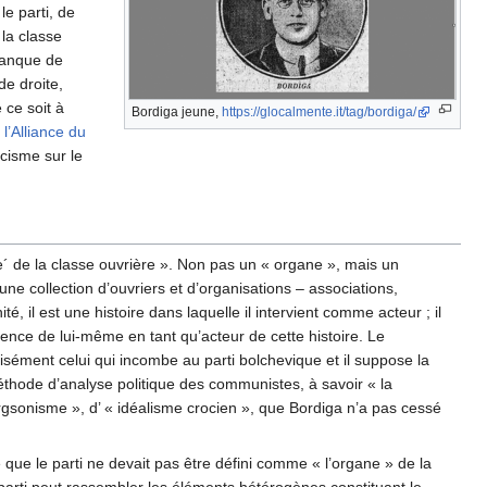
le parti, de
 la classe
 manque de
de droite,
 ce soit à
Bordiga jeune,
https://glocalmente.it/tag/bordiga/
 l’Alliance du
cisme sur le
tie´ de la classe ouvrière ». Non pas un « organe », mais un
 une collection d’ouvriers et d’organisations – associations,
ité, il est une histoire dans laquelle il intervient comme acteur ; il
cience de lui-même en tant qu’acteur de cette histoire. Le
écisément celui qui incombe au parti bolchevique et il suppose la
méthode d’analyse politique des communistes, à savoir « la
rgsonisme », d’ « idéalisme crocien », que Bordiga n’a pas cessé
ée que le parti ne devait pas être défini comme « l’organe » de la
 le parti peut rassembler les éléments hétérogènes constituant le