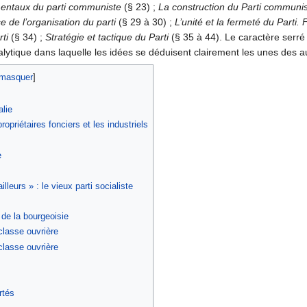
entaux du parti communiste
(§ 23) ;
La construction du Parti communi
e de l’organisation du parti
(§ 29 à 30) ;
L’unité et la fermeté du Parti.
ti
(§ 34) ;
Stratégie et tactique du Parti
(§ 35 à 44). Le caractère serré 
nalytique dans laquelle les idées se déduisent clairement les unes des a
alie
opriétaires fonciers et les industriels
e
lleurs » : le vieux parti socialiste
 de la bourgeoisie
 classe ouvrière
classe ouvrière
rtés