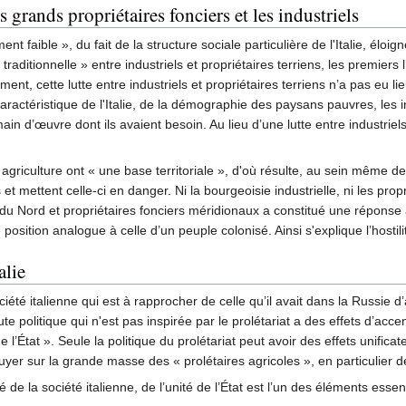
 grands propriétaires fonciers et les industriels
ent faible », du fait de la structure sociale particulière de l'Italie, élo
raditionnelle » entre industriels et propriétaires terriens, les premiers 
t, cette lutte entre industriels et propriétaires terriens n’a pas eu lie
caractéristique de l'Italie, de la démographie des paysans pauvres, les 
ain d’œuvre dont ils avaient besoin. Au lieu d’une lutte entre industrie
et agriculture ont « une base territoriale », d'où résulte, au sein même d
et mettent celle-ci en danger. Ni la bourgeoisie industrielle, ni les pro
s du Nord et propriétaires fonciers méridionaux a constitué une répon
position analogue à celle d’un peuple colonisé. Ainsi s'explique l’hosti
alie
iété italienne qui est à rapprocher de celle qu’il avait dans la Russie d’a
te politique qui n'est pas inspirée par le prolétariat a des effets d’acc
 de l’État ». Seule la politique du prolétariat peut avoir des effets unif
ppuyer sur la grande masse des « prolétaires agricoles », en particulier de
té de la société italienne, de l’unité de l’État est l’un des éléments ess