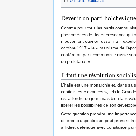
15
Unifier le prolétariat
Devenir un parti bolchevique
Comme pour tous les partis communistes,
phénomènes de dégénérescence qui ont fr
mouvement ouvrier russe, il a « expulsé
octobre 1917 – le « marxisme de l’époqu
confère au parti communiste russe son rô
du prolétariat ».
Il faut une révolution socialis
L’Italie est une monarchie et, dans sa
capitalistes « avancés », tels la Grande
est à l’ordre du jour, mais bien la révo
libérer les possibilités de son dévelop
Cette question prendra une importance d
différents aspects que peut prendre la 
à l’idée, défendue avec constance par