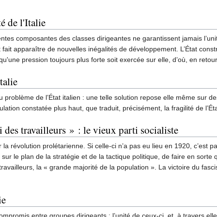
 de l'Italie
ntes composantes des classes dirigeantes ne garantissent jamais l’unit
 fait apparaître de nouvelles inégalités de développement. L’État constr
qu'une pression toujours plus forte soit exercée sur elle, d’où, en retour
talie
 au problème de l’État italien : une telle solution repose elle même su
ation constatée plus haut, que traduit, précisément, la fragilité de l’Éta
 des travailleurs » : le vieux parti socialiste
la révolution prolétarienne. Si celle-ci n’a pas eu lieu en 1920, c’est par
, sur le plan de la stratégie et de la tactique politique, de faire en sor
vailleurs, la « grande majorité de la population ». La victoire du fasci
ie
ompromis entre groupes dirigeants ; l’unité de ceux-ci, et, à travers elle