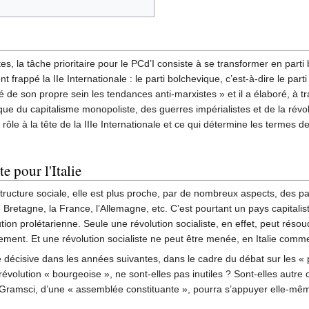
 la tâche prioritaire pour le PCd’I consiste à se transformer en parti 
appé la IIe Internationale : le parti bolchevique, c’est-à-dire le part
 de son propre sein les tendances anti-marxistes » et il a élaboré, à tr
e du capitalisme monopoliste, des guerres impérialistes et de la révolut
le à la tête de la IIIe Internationale et ce qui détermine les termes de
te pour l'Italie
 structure sociale, elle est plus proche, par de nombreux aspects, des 
 Bretagne, la France, l’Allemagne, etc. C’est pourtant un pays capitalist
lution prolétarienne. Seule une révolution socialiste, en effet, peut ré
pement. Et une révolution socialiste ne peut être menée, en Italie comme 
écisive dans les années suivantes, dans le cadre du débat sur les « pha
révolution « bourgeoise », ne sont-elles pas inutiles ? Sont-elles autre
 Gramsci, d’une « assemblée constituante », pourra s’appuyer elle-mêm