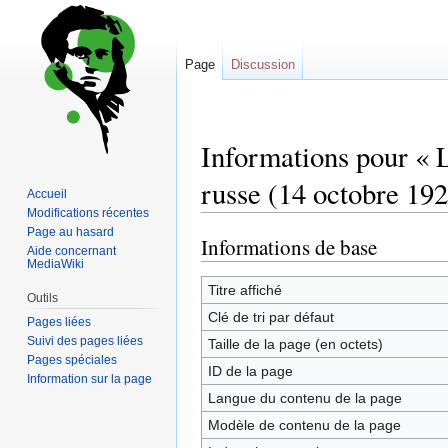
Page
Discussion
Informations pour « L
russe (14 octobre 192
Accueil
Modifications récentes
Page au hasard
Informations de base
Sauter
Sauter
Aide concernant
MediaWiki
à
à
la
la
Titre affiché
Outils
navigation
recherche
Clé de tri par défaut
Pages liées
Suivi des pages liées
Taille de la page (en octets)
Pages spéciales
ID de la page
Information sur la page
Langue du contenu de la page
Modèle de contenu de la page