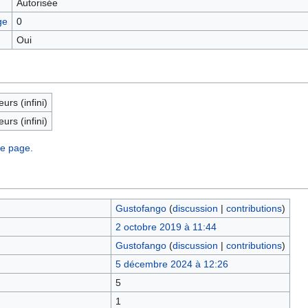
Autorisée
ge
0
Oui
eurs (infini)
eurs (infini)
te page.
Gustofango
(
discussion
|
contributions
)
2 octobre 2019 à 11:44
Gustofango
(
discussion
|
contributions
)
5 décembre 2024 à 12:26
5
1