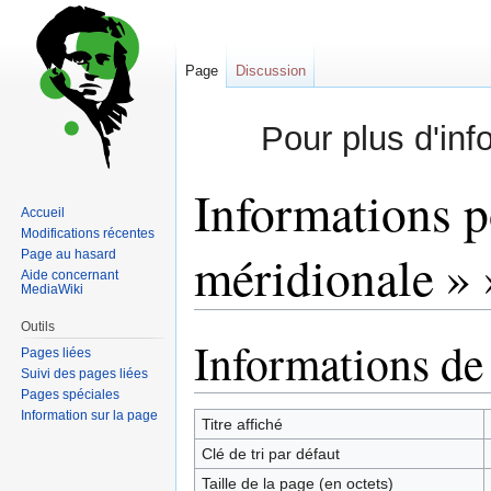
Page
Discussion
Pour plus d'inf
Informations p
Accueil
Modifications récentes
méridionale » 
Page au hasard
Aide concernant
MediaWiki
Outils
Informations de
Sauter
Sauter
Pages liées
à
à
Suivi des pages liées
la
la
Pages spéciales
Information sur la page
navigation
recherche
Titre affiché
Clé de tri par défaut
Taille de la page (en octets)