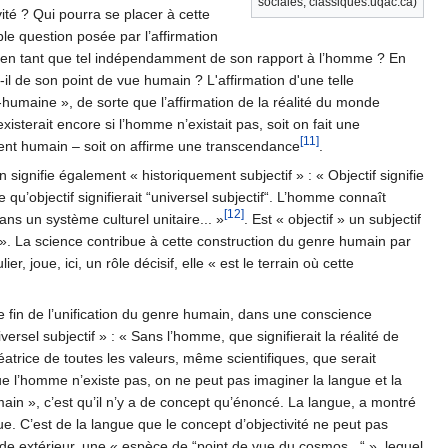
sociales, classiques.uqac.ca)
vité ? Qui pourra se placer à cette
able question posée par l’affirmation
tant en tant que tel indépendamment de son rapport à l’homme ? En
il de son point de vue humain ? L'affirmation d'une telle
-humaine », de sorte que l’affirmation de la réalité du monde
xisterait encore si l’homme n’existait pas, soit on fait une
[11]
ment humain – soit on affirme une transcendance
.
 signifie également « historiquement subjectif » : « Objectif signifie
qu’objectif signifierait “universel subjectif“. L’homme connaît
[12]
ns un système culturel unitaire... »
. Est « objectif » un subjectif
». La science contribue à cette construction du genre humain par
, joue, ici, un rôle décisif, elle « est le terrain où cette
 fin de l’unification du genre humain, dans une conscience
iversel subjectif » : « Sans l’homme, que signifierait la réalité de
créatrice de toutes les valeurs, même scientifiques, que serait
 que l’homme n’existe pas, on ne peut pas imaginer la langue et la
ain », c’est qu’il n’y a de concept qu’énoncé. La langue, a montré
que. C’est de la langue que le concept d’objectivité ne peut pas
de extérieur, une « espèce de “point de vue du cosmos...“ », lequel