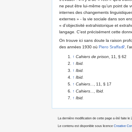
ne peut être lui-même qu’un point de vu
internes des changements linguistiques
externes » - la vie sociale dans son en
« d’objectivité extrahistorique et extra
langage. C’est précisément cette donnée
On trouve ici sans doute la raison pro
des années 1930 où
Piero Sraffa
, l
↑
Cahiers de prison
, 11, § 62
↑
Ibid.
↑
Ibid.
↑
Ibid.
↑
Cahiers...
, 11, § 17
↑
Cahiers...
,
Ibid.
↑
Ibid.
La dernière modification de cette page a été faite le 
Le contenu est disponible sous licence
Creative Com