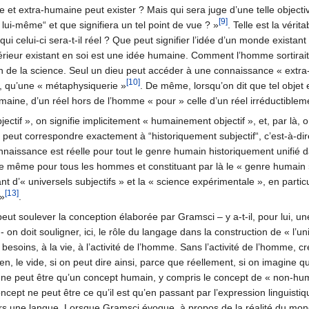
ue et extra-humaine peut exister ? Mais qui sera juge d’une telle objecti
[9]
ui-même“ et que signifiera un tel point de vue ? »
. Telle est la vérit
 qui celui-ci sera-t-il réel ? Que peut signifier l’idée d’un monde exis
rieur existant en soi est une idée humaine. Comment l’homme sortirait-
ion de la science. Seul un dieu peut accéder à une connaissance « extra
[10]
ci, qu’une « métaphysiquerie »
. De même, lorsqu’on dit que tel objet e
maine, d’un réel hors de l’homme « pour » celle d’un réel irréductible
ctif », on signifie implicitement « humainement objectif », et, par là, on
 peut correspondre exactement à “historiquement subjectif“, c’est-à-dire 
naissance est réelle pour tout le genre humain historiquement unifié da
le même pour tous les hommes et constituant par là le « genre humain 
 d’« universels subjectifs » et la « science expérimentale », en particulier
[13]
 »
.
soulever la conception élaborée par Gramsci – y a-t-il, pour lui, une
- on doit souligner, ici, le rôle du langage dans la construction de « l’un
x besoins, à la vie, à l’activité de l’homme. Sans l’activité de l’homme, 
 rien, le vide, si on peut dire ainsi, parce que réellement, si on imagine
t ne peut être qu’un concept humain, y compris le concept de « non-hum
ncept ne peut être ce qu’il est qu’en passant par l’expression linguisti
avers une langue. Lorsque Gramsci évoque, à propos de la réalité du mon