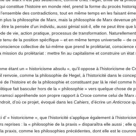
 qui constitue l’histoire en monde réel, prend la forme du procès histor
de l’ensemble des contradictions, tout en même temps en les faisant éme
non plus la philosophie de Marx, mais la philosophie de Marx devenue phi
être la pensée d’un individu, aussi génial soit-il, elle ne peut être que 
de de vie, action pratique, processus de transformation. Naturellemen
te tenu de la position spécifique – et en même temps universelle – de ce
 conscience collective de lui-même que prend le prolétariat, conscienc
mission du prolétariat : mettre fin au capitalisme et construire un éta
 étant un « historicisme absolu », qu'il oppose à l'historicisme de Cro
il renvoie, comme la philosophie de Hegel, à l’historicité dans le conc
é de l’histoire et de la philosophie et constituant par là le réel comme h
itique fait basculer hors de la « philosophie » vers quelque chose de pl
 Gramsci appréhende son propre rapport à Croce comme celui de Marx à H
ndroit, d’où ce projet, évoqué dans les
Cahiers
, d’écrire un
Anticroce
qui
ici d’ « historicisme », que l’historicité s’applique également à l’historic
urs reprises : la « philosophie de la praxis » disparaîtra elle aussi ; ell
e la praxis, comme les philosophies précédentes, dont elle est le couro