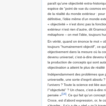
paraît qu’une objectivité extra-historiq
espèce de “point de vue du cosmos en l
de la réalité du monde extérieur : pour
définitive, l’idée même d’un monde exté
« objectivité » n’est donc pas la fonct
extérieur n’est rien d’autre, dit Grams
métaphore – on met l’idée, toujours hu
En vérité, quand on énonce le mot « obje
toujours “humainement objectif“, ce qui
objectivement dans la mesure où la con
devenu universel, c’est-à-dire devenu 
la production de concepts qui sont autant
objectivation a atteint le plus de réalité
Indépendamment des problèmes que peut 
universelle, une sorte d’esprit absolu ? 
l’univers ? Toute la science est liée au
l’“objectivité“ ? Un chaos, c’est-à-dire
[14]
pensée »
. Ce qui fait qu’un concep
Croce, est d’abord expression, or, le co
s’évader : il n’y a de « réel » qu’à tr