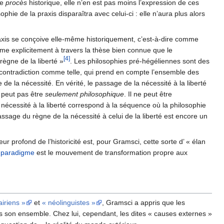
le
procès
historique, elle n’en est pas moins l’expression de ces
ophie de la praxis disparaîtra avec celui-ci : elle n’aura plus alors
praxis se conçoive elle-même historiquement, c’est-à-dire comme
me explicitement à travers la thèse bien connue que le
[4]
ègne de la liberté »
. Les philosophies pré-hégéliennes sont des
a contradiction comme telle, qui prend en compte l’ensemble des
 de la nécessité. En vérité, le passage de la nécessité à la liberté
ne peut pas être
seulement philosophique
. Il ne peut être
la nécessité à la liberté correspond à la séquence où la philosophie
assage du règne de la nécessité à celui de la liberté est encore un
eur profond de l’historicité est, pour Gramsci, cette sorte d’ « élan
e
paradigme
est le mouvement de transformation propre aux
iriens »
et
« néolinguistes »
, Gramsci a appris que les
ns son ensemble. Chez lui, cependant, les dites « causes externes »