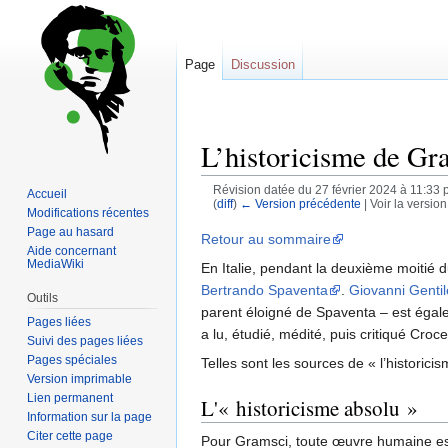
Page
Discussion
L’historicisme de Gr
Révision datée du 27 février 2024 à 11:33 
Accueil
(
diff
)
← Version précédente
| Voir la version
Modifications récentes
Page au hasard
Sauter
Sauter
Retour au sommaire
Aide concernant
à
à
MediaWiki
En Italie, pendant la deuxième moitié d
la
la
Bertrando Spaventa
.
Giovanni Gentil
Outils
navigation
recherche
parent éloigné de Spaventa – est égaleme
Pages liées
a lu, étudié, médité, puis critiqué Cr
Suivi des pages liées
Pages spéciales
Telles sont les sources de « l’historic
Version imprimable
Lien permanent
L'« historicisme absolu »
Information sur la page
Citer cette page
Pour Gramsci, toute œuvre humaine est