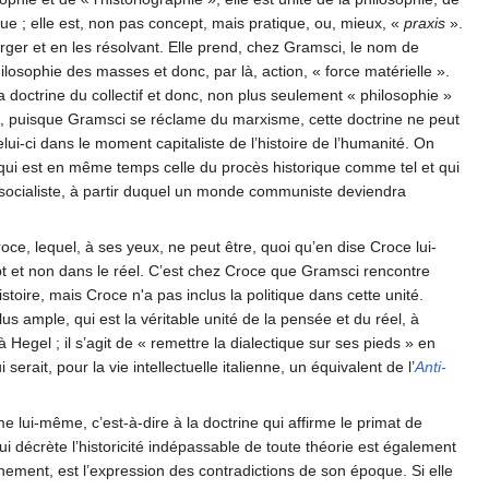
ique ; elle est, non pas concept, mais pratique, ou, mieux, «
praxis
».
rger et en les résolvant. Elle prend, chez Gramsci, le nom de
losophie des masses et donc, par là, action, « force matérielle ».
la doctrine du collectif et donc, non plus seulement « philosophie »
t, puisque Gramsci se réclame du marxisme, cette doctrine ne peut
lui-ci dans le moment capitaliste de l’histoire de l’humanité. On
e qui est en même temps celle du procès historique comme tel et qui
t socialiste, à partir duquel un monde communiste deviendra
ce, lequel, à ses yeux, ne peut être, quoi qu’en dise Croce lui-
ept et non dans le réel. C’est chez Croce que Gramsci rencontre
istoire, mais Croce n'a pas inclus la politique dans cette unité.
us ample, qui est la véritable unité de la pensée et du réel, à
egel ; il s’agit de « remettre la dialectique sur ses pieds » en
 serait, pour la vie intellectuelle italienne, un équivalent de l’
Anti-
isme lui-même, c’est-à-dire à la doctrine qui affirme le primat de
e qui décrète l’historicité indépassable de toute théorie est également
nnement, est l’expression des contradictions de son époque. Si elle