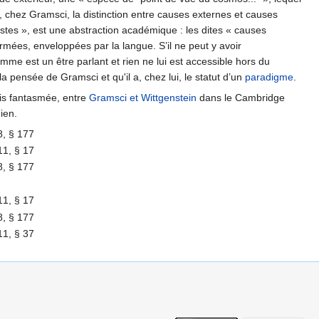
i, chez Gramsci, la distinction entre causes externes et causes
stes », est une abstraction académique : les dites « causes
rmées, enveloppées par la langue. S’il ne peut y avoir
omme est un être parlant et rien ne lui est accessible hors du
 pensée de Gramsci et qu'il a, chez lui, le statut d’un
paradigme
.
ois fantasmée, entre
Gramsci et Wittgenstein
dans le Cambridge
ien.
 8, § 177
 11, § 17
 8, § 177
 11, § 17
 8, § 177
 11, § 37