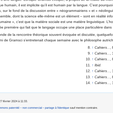
e humain, il est implicite qu’il est humain par la langue. C’est pourquo
, sur le fond de la discussion entre « néogrammairiens » et « néolingui
semble, dont la science elle-même est un élément – sont en réalité info
humaine », c’est que la matière sociale est une matière linguistique. L’h
 première qui fait que le langage occupe une place particulière dans la
fonde de la rencontre théorique souvent évoquée et discutée, quelquef
’ami de Gramsci s’entretenait chaque semaine avec le philosophe autrich
↑
Cahiers...
,
↑
Cahiers...
,
↑
Cahiers...
,
↑
Ibid.
↑
Cahiers...
,
↑
Cahiers...
,
↑
Cahiers...
,
27 février 2024 à 11:33.
mons paternité – non commercial – partage à l’identique
sauf mention contraire.