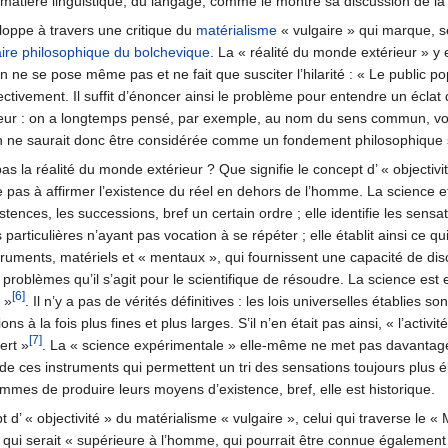
matière linguistique, du langage, comme le montre sa discussion de la 
loppe à travers une critique du
matérialisme
« vulgaire » qui marque, s
aire philosophique du bolchevique
. La « réalité du monde extérieur »
n ne se pose même pas et ne fait que susciter l’hilarité : « Le public p
ectivement. Il suffit d’énoncer ainsi le problème pour entendre un éclat 
eur : on a longtemps pensé, par exemple, au nom du sens commun, voire
n ne saurait donc être considérée comme un fondement philosophique 
s la réalité du monde extérieur ? Que signifie le concept d’ « objectivité 
e pas à affirmer l’existence du réel en dehors de l’homme. La science ef
istences, les successions, bref un certain ordre ; elle identifie les sensa
particulières n’ayant pas vocation à se répéter ; elle établit ainsi ce
struments, matériels et « mentaux », qui fournissent une capacité de dis
blèmes qu’il s’agit pour le scientifique de résoudre. La science est e
[6]
 »
. Il n’y a pas de vérités définitives : les lois universelles établies s
 à la fois plus fines et plus larges. S’il n’en était pas ainsi, « l’activit
[7]
ert »
. La « science expérimentale » elle-même ne met pas davantage
e ces instruments qui permettent un tri des sensations toujours plus él
mmes de produire leurs moyens d’existence, bref, elle est historique.
 d’ « objectivité » du matérialisme « vulgaire », celui qui traverse le 
té qui serait « supérieure à l’homme, qui pourrait être connue égaleme