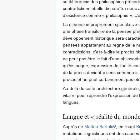
se différencie des philosophies précéde
contradictions et elle disparaîtra donc a
d’existence comme « philosophie », c’e
La dimension proprement spéculative de
une phase transitoire de la pensée phi
développement historique sera caractér
pensées appartenant au règne de la néc
contradictions, c’est-à-dire le procès h
ne peut pas être le fait d’une philosop
qu’historique, expression de l’unité con
de la praxis devient « sens commun » : 
procès et ne peut certainement pas êtr
Au-delà de cette architecture générale, 
vital », pour reprendre l’expression de
langues.
Langue et « réalité du monde
Auprès de
Matteo Bartoli
, en lisant
B
mutations linguistiques ont des causes