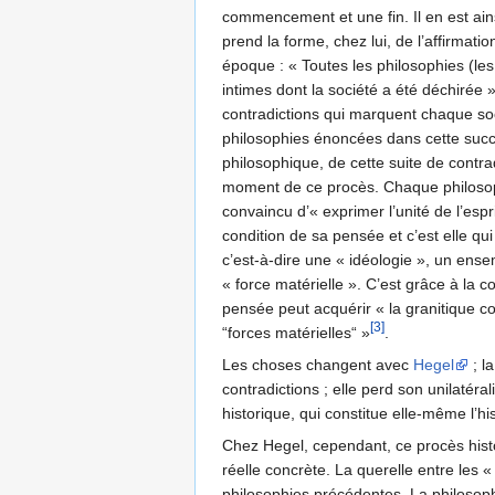
commencement et une fin. Il en est ainsi
prend la forme, chez lui, de l’affirmati
époque : « Toutes les philosophies (les
intimes dont la société a été déchirée 
contradictions qui marquent chaque soc
philosophies énoncées dans cette succ
philosophique, de cette suite de contra
moment de ce procès. Chaque philosoph
convaincu d’« exprimer l’unité de l’espri
condition de sa pensée et c’est elle qui
c’est-à-dire une « idéologie », un ense
« force matérielle ». C’est grâce à la
pensée peut acquérir « la granitique 
[3]
“forces matérielles“ »
.
Les choses changent avec
Hegel
; l
contradictions ; elle perd son unilatérali
historique, qui constitue elle-même l’h
Chez Hegel, cependant, ce procès histor
réelle concrète. La querelle entre les
philosophies précédentes. La philosophi