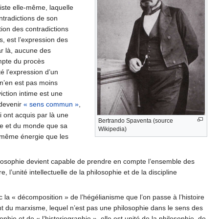
ciste elle-même, laquelle
ontradictions de son
tion des contradictions
es, est l’expression des
ar là, aucune des
mpte du procès
té l’expression d’un
n’en est pas moins
iction intime est une
 devenir
« sens commun »
,
i ont acquis par là une
Bertrando Spaventa (source
mme et du monde que sa
Wikipedia)
a même énergie que les
philosophie devient capable de prendre en compte l’ensemble des
e, l’unité intellectuelle de la philosophie et de la discipline
c la « décomposition » de l’hégélianisme que l’on passe à l’histoire
ent du marxisme, lequel n’est pas une philosophie dans le sens des
e et de « l’historiographie », elle est unité de la philosophie, de