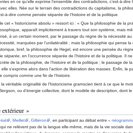
ntes en ce qu’elle exprime l’ensemble des contradictions, c’est-à-dire 
vec elles. Née sur le terrain des contradictions du capitalisme, la philos
st-à-dire comme pensée séparée de l’histoire et de la politique.
 cet « historicisme absolu » ressort ici : « Que la philosophie de la 
losophique, apparaît implicitement à travers tout son système, mais mê
isé, à un certain moment, par le passage du règne de la nécessité au r
essité, marquées par l’unilatéralité ; mais la philosophie qui pense l
istorique, bref, la philosophie de Hegel, est encore une pensée du règne
hie
séparée
, en l'occurrence séparée de l’histoire et de la politique. Il 
crète de la philosophie, de l’histoire et de la politique ; le passage de 
elle s’exprime alors dans l’action de libération des masses. Enfin, le p
e compris comme une fin de l’histoire.
la véritable originalité de l’historicisme gramscien tient à ce que le mot
 Bergson, ou d'énergie collective, dont le modèle de description, dont l
 extérieur »
réal
,
Meillet
,
Gilliéron
, en participant au débat entre
« néogramma
 qui ne relèvent pas de la langue elle-même, mais de la vie sociale da