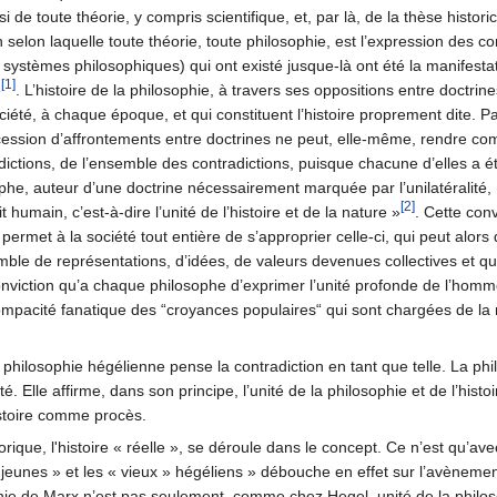
 de toute théorie, y compris scientifique, et, par là, de la thèse histori
on selon laquelle toute théorie, toute philosophie, est l’expression des c
 systèmes philosophiques) qui ont existé jusque-là ont été la manifesta
[1]
»
. L’histoire de la philosophie, à travers ses oppositions entre doctrin
iété, à chaque époque, et qui constituent l’histoire proprement dite. P
ession d’affrontements entre doctrines ne peut, elle-même, rendre co
dictions, de l’ensemble des contradictions, puisque chacune d’elles a é
e, auteur d’une doctrine nécessairement marquée par l’unilatéralité, 
[2]
t humain, c’est-à-dire l’unité de l’histoire et de la nature »
. Cette conv
 permet à la société tout entière de s’approprier celle-ci, qui peut alors
mble de représentations, d’idées, de valeurs devenues collectives et qu
 conviction qu’a chaque philosophe d’exprimer l’unité profonde de l’ho
compacité fanatique des “croyances populaires“ qui sont chargées de l
a philosophie hégélienne pense la contradiction en tant que telle. La 
té. Elle affirme, dans son principe, l’unité de la philosophie et de l’histoir
istoire comme procès.
ique, l'histoire « réelle », se déroule dans le concept. Ce n’est qu’ave
 « jeunes » et les « vieux » hégéliens » débouche en effet sur l’avènem
e de Marx n’est pas seulement, comme chez Hegel, unité de la philosophi