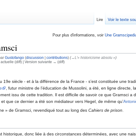
Lire
Voir le texte so
Pour plus d'informations, voir
Une Gramscipedi
amsci
par
Gustofango
(
discussion
|
contributions
)
(
→‎L'« historicisme absolu »
)
 actuelle (diff) | Version suivante → (diff)
u 19e siècle - et à la différence de la France - s’est constituée une tr
e
, futur ministre de l’éducation de Mussolini, a été, en ligne directe, 
nt issu de cette tradition. Il est difficile de savoir ce que Gramsci a d
oce et que ce dernier a été son médiateur vers Hegel, de même qu’
Antoni
isme » de Gramsci, revendiqué tout au long des
Cahiers de prison
.
 historique, donc liée à des circonstances déterminées, avec une nai