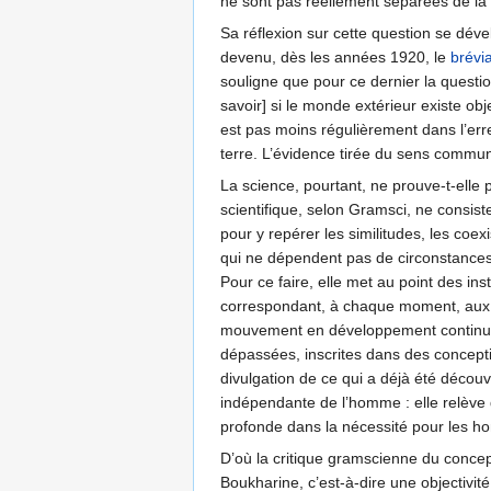
ne sont pas réellement séparées de la 
Sa réflexion sur cette question se déve
devenu, dès les années 1920, le
brévi
souligne que pour ce dernier la questio
savoir] si le monde extérieur existe obj
est pas moins régulièrement dans l’err
terre. L’évidence tirée du sens commu
La science, pourtant, ne prouve-t-elle pa
scientifique, selon Gramsci, ne consist
pour y repérer les similitudes, les coex
qui ne dépendent pas de circonstances 
Pour ce faire, elle met au point des in
correspondant, à chaque moment, aux pro
mouvement en développement continu
dépassées, inscrites dans des conceptions
divulgation de ce qui a déjà été découv
indépendante de l’homme : elle relève d
profonde dans la nécessité pour les ho
D’où la critique gramscienne du concept
Boukharine, c’est-à-dire une objectivi