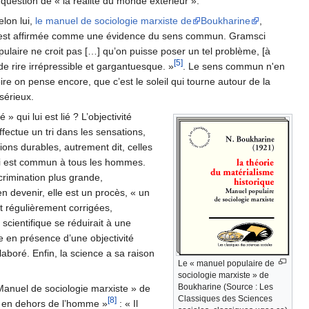
question de « la réalité du monde extérieur ».
elon lui,
le manuel de sociologie marxiste de
Boukharine
,
 y est affirmée comme une évidence du sens commun. Gramsci
opulaire ne croit pas […] qu’on puisse poser un tel problème, [à
[5]
de rire irrépressible et gargantuesque. »
. Le sens commun n'en
 on pense encore, que c’est le soleil qui tourne autour de la
sérieux.
» qui lui est lié ? L’objectivité
fectue un tri dans les sensations,
tions durables, autrement dit, celles
 qui est commun à tous les hommes.
crimination plus grande,
n devenir, elle est un procès, « un
ont régulièrement corrigées,
é scientifique se réduirait à une
 en présence d’une objectivité
aboré. Enfin, la science a sa raison
Le « manuel populaire de
sociologie marxiste » de
Boukharine (Source : Les
« Manuel de sociologie marxiste » de
Classiques des Sciences
[8]
nt en dehors de l’homme »
: « Il