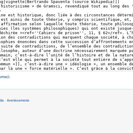
amsci
.
dia
Avertissements