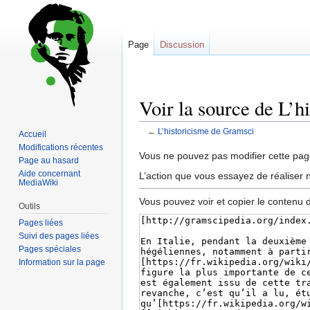
Page
Discussion
Voir la source de L’h
←
L’historicisme de Gramsci
Accueil
Modifications récentes
Sauter
Sauter
Vous ne pouvez pas modifier cette page
Page au hasard
à
à
Aide concernant
L’action que vous essayez de réaliser n
MediaWiki
la
la
navigation
recherche
Vous pouvez voir et copier le contenu 
Outils
Pages liées
Suivi des pages liées
Pages spéciales
Information sur la page