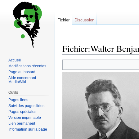
Fichier
Discussion
Fichier:Walter Benja
Accueil
Sauter
Sauter
Modifications récentes
à
à
Page au hasard
la
la
Aide concernant
MediaWiki
navigation
recherche
Outils
Pages liées
Suivi des pages liées
Pages spéciales
Version imprimable
Lien permanent
Information sur la page