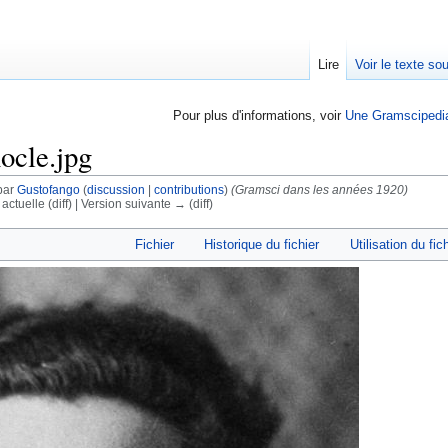
Lire
Voir le texte so
Pour plus d'informations, voir
Une Gramscipedi
ocle.jpg
par
Gustofango
(
discussion
|
contributions
)
(Gramsci dans les années 1920)
actuelle (diff) | Version suivante → (diff)
Fichier
Historique du fichier
Utilisation du fic