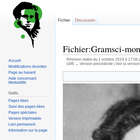
Fichier
Discussion
Fichier:Gramsci-mon
Révision datée du 1 octobre 2019 à 17:06 
Accueil
(diff) ← Version précédente | Voir la version 
Modifications récentes
Page au hasard
Sauter
Sauter
Aide concernant
à
à
MediaWiki
la
la
Outils
navigation
recherche
Pages liées
Suivi des pages liées
Pages spéciales
Version imprimable
Lien permanent
Information sur la page