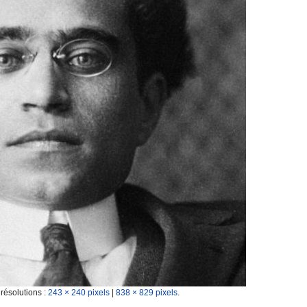
 résolutions :
243 × 240 pixels
|
838 × 829 pixels
.